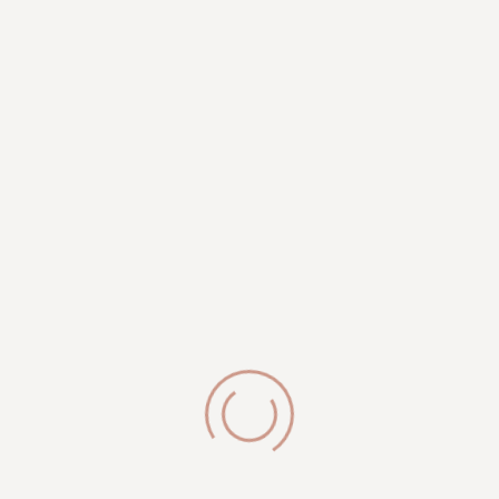
HANDWERK IN PERFEKTION
Gemeinsam zu gesunden
Füßen - Dein Weg zu
Wohlbefinden und
Schönheit!
Bei uns steht Qualität an erster Stelle, daher legen wir
großen Wert auf hohe Hygienestandards. Alle unsere
Instrumente werden sorgfältig desinfiziert und
sterilisiert, und für medizinische Behandlungen
verwenden wir ausschließlich Einwegmaterialien –
Deine Sicherheit steht bei uns an erster Stelle. Auch bei