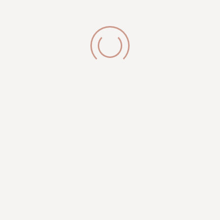
32756 Detmold
Buche deinen Termin
phone:
+4952313019464
Whatsapp
Instagram
Öffnungszeiten
Di-Fr: 10:00 Uhr - 18:00 Uhr
Samstag: 10:00 Uhr - 13:00 Uhr
Montag: geschlossen