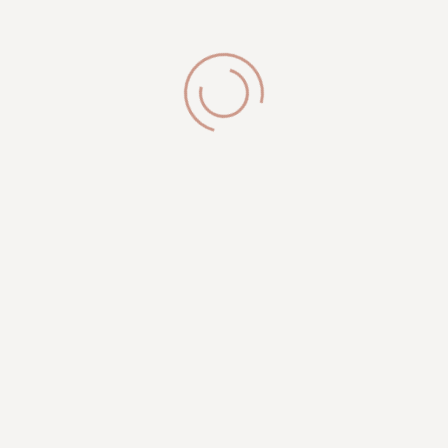
32756 Detmold
Buche deinen Termin
phone:
+4952313019464
Whatsapp
Instagram
Öffnungszeiten
Di-Fr: 10:00 Uhr - 18:00 Uhr
Samstag: 10:00 Uhr - 13:00 Uhr
Montag: geschlossen